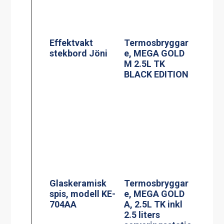
Glaskeramisk
Termosbryggar
spis, modell KE-
e, MEGA GOLD
704AA
A, 2.5L TK inkl
2.5 liters
serveringsstatio
n
Spis, modell