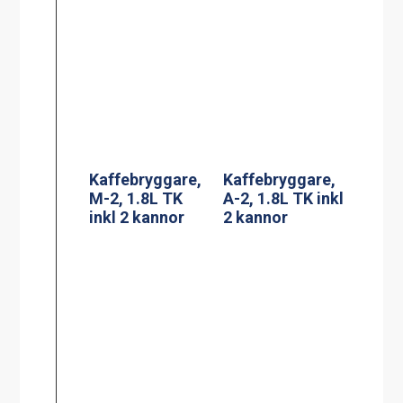
Kaffebryggare,
Kaffebryggare,
M-2, 1.8L TK
A-2, 1.8L TK inkl
inkl 2 kannor
2 kannor
Kaffebryggare,
DA-4, 2×1.8L TK
Termosbryggar
inkl 4 kannor (3-
e, TERMOS A
fas*)
2.2L TK inkl 2.2
liters rostfri
termos