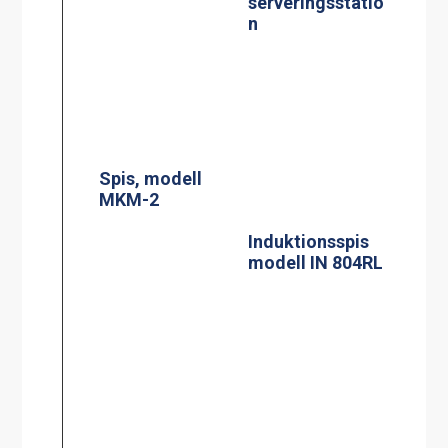
MKM-2
Induktionsspis
modell IN 804RL
Siktruta
PowerManagem
ent
induktionsspis
Jöni