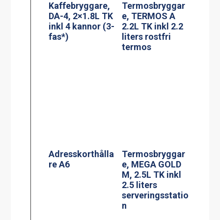
Adresskorthålla
re A6
Termosbryggar
e, MEGA GOLD
M, 2.5L TK inkl
2.5 liters
serveringsstatio
n
PowerManagem
ent stekbord
Jöni
Termosbryggar