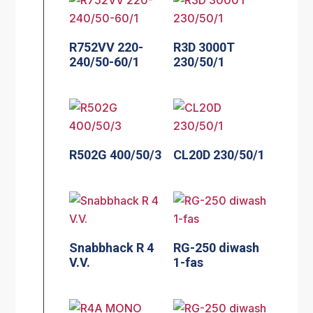
R752VV 220-
R3D 3000T
240/50-60/1
230/50/1
R502G 400/50/3
CL20D 230/50/1
Snabbhack R 4
RG-250 diwash
V.V.
1-fas