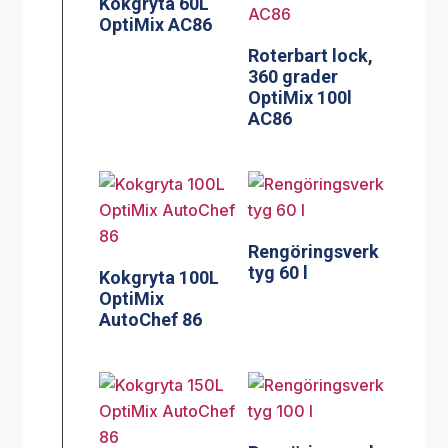
Kokgryta 60L
OptiMix AC86
Roterbart lock,
360 grader
OptiMix 100l
AC86
Rengöringsverk
tyg 60 l
Kokgryta 100L
OptiMix
AutoChef 86