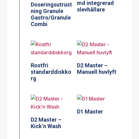
md integrerad
Doseringsutrust
slevhållare
ning Granule
Gastro/Granule
Combi
Rostfri
D2 Master –
standarddiskko
Manuell huvlyft
rg
D1 Master
D2 Master –
Kick’n Wash