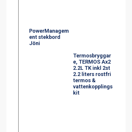
e, TERMOS Ax2
2.2L TK inkl 2st
2.2 liters rostfri
termos &
vattenkopplings
kit
Effektvakt
Termosbryggar
stekbord Jöni
e, MEGA GOLD
M 2.5L TK
BLACK EDITION