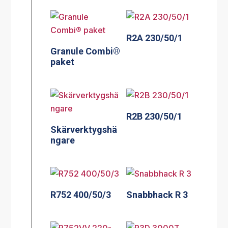
R2A 230/50/1
Granule Combi®
paket
R2B 230/50/1
Skärverktygshä
ngare
R752 400/50/3
Snabbhack R 3