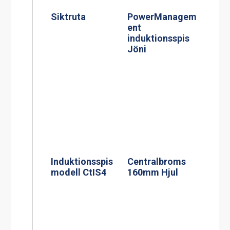
Induktionsspis
Centralbroms
modell CtIS4
160mm Hjul
Termosbryggar
Kaffebryggare,
e, TERMOS M
M-1, 1.8L TK
2.2L TK inkl 2.2
inkl 1 kanna
liters rostfri
termos