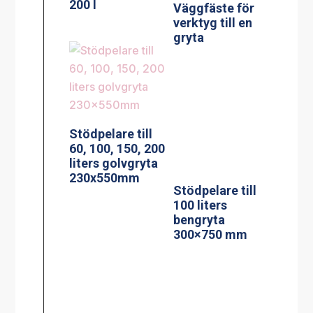
200 l
Väggfäste för
verktyg till en
gryta
Stödpelare till
60, 100, 150, 200
liters golvgryta
Stödpelare till
230x550mm
100 liters
bengryta
300×750 mm