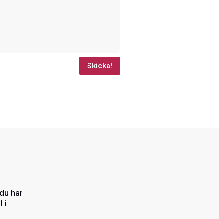
Skicka!
du har
 i