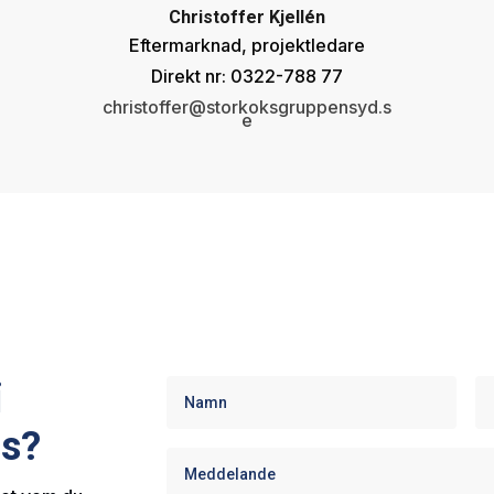
Christoffer Kjellén
Eftermarknad, projektledare
Direkt nr: 0322-788 77
christoffer@storkoksgruppensyd.s
e
i
ss?