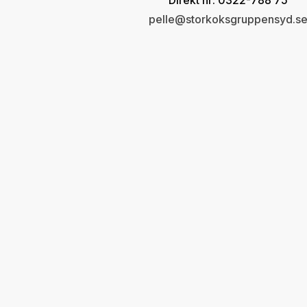
Direkt nr: 0322-788 75
pelle@storkoksgruppensyd.s