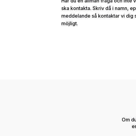
Har du en allmän fråga och inte 
ska kontakta. Skriv då i namn, ep
meddelande så kontaktar vi dig 
möjligt.
Om du
e