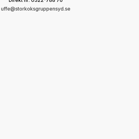
Direkt nr: 0322-788 76
uffe@storkoksgruppensyd.se