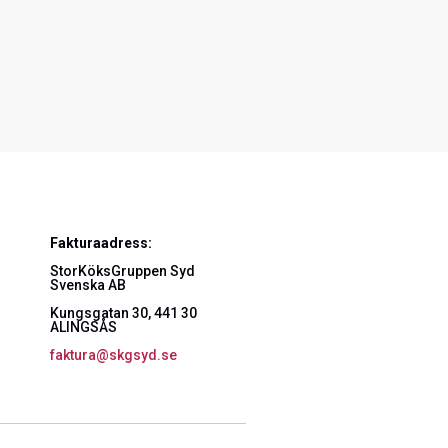
Fakturaadress:
StorKöksGruppen Syd
Svenska AB
Kungsgatan 30, 441 30
ALINGSÅS
faktura@skgsyd.se