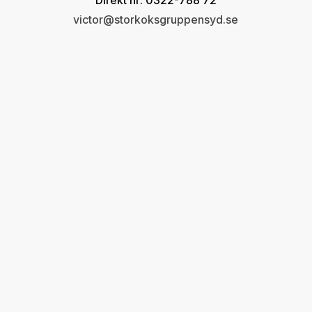
Direkt nr: 0322-788 72
e
victor@storkoksgruppensyd.se