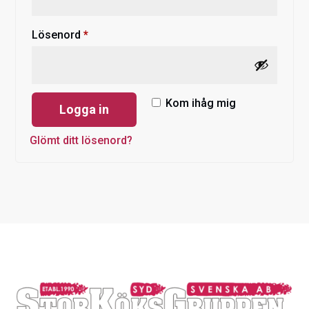
Obligatoriskt
Lösenord
*
Kom ihåg mig
Logga in
Glömt ditt lösenord?