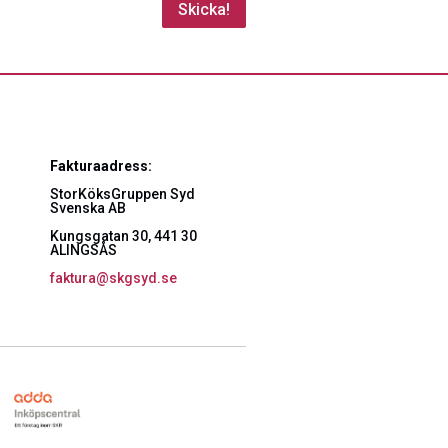
Skicka!
Fakturaadress:
StorKöksGruppen Syd
Svenska AB
Kungsgatan 30, 441 30
ALINGSÅS
faktura@skgsyd.se