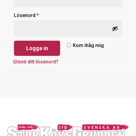
Obligatoriskt
Lösenord
*
Kom ihåg mig
Logga in
Glömt ditt lösenord?