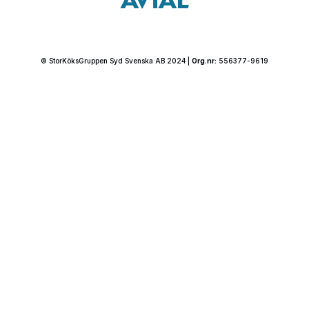
© StorKöksGruppen Syd Svenska AB 2024 |
Org.nr:
556377-9619