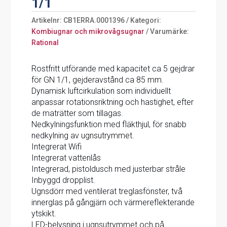
1/1
Artikelnr:
CB1ERRA.0001396
Kategori:
Kombiugnar och mikrovågsugnar
Varumärke:
Rational
Rostfritt utförande med kapacitet ca 5 gejdrar
för GN 1/1, gejderavstånd ca 85 mm.
Dynamisk luftcirkulation som individuellt
anpassar rotationsriktning och hastighet, efter
de maträtter som tillagas.
Nedkylningsfunktion med fläkthjul, för snabb
nedkylning av ugnsutrymmet.
Integrerat Wifi
Integrerat vattenlås
Integrerad, pistoldusch med justerbar stråle
Inbyggd dropplist.
Ugnsdörr med ventilerat treglasfönster, två
innerglas på gångjärn och värmereflekterande
ytskikt.
LED-belysning i ugnsutrymmet och på