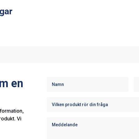
gar
om en
nformation,
rodukt. Vi