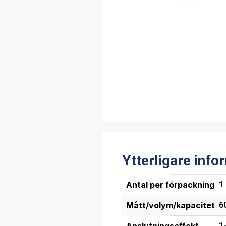
Ytterligare info
Antal per förpackning
1
Mått/volym/kapacitet
6
1