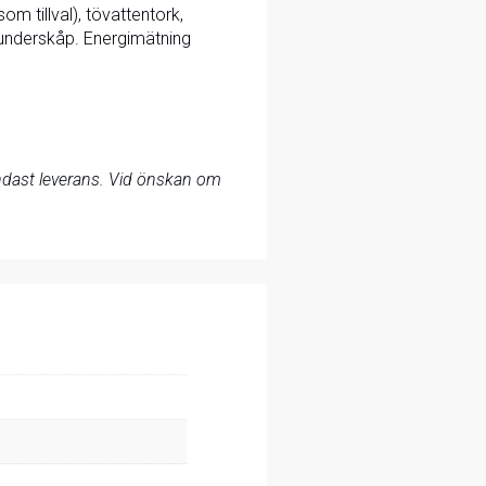
om tillval), tövattentork,
ch underskåp. Energimätning
 endast leverans. Vid önskan om
.