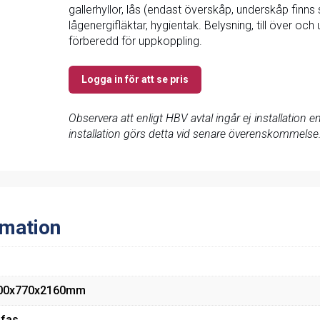
gallerhyllor, lås (endast överskåp, underskåp finns s
lågenergifläktar, hygientak. Belysning, till över o
förberedd för uppkoppling.
Logga in för att se pris
Observera att enligt HBV avtal ingår ej installation
installation görs detta vid senare överenskommelse
rmation
00x770x2160mm
-fas