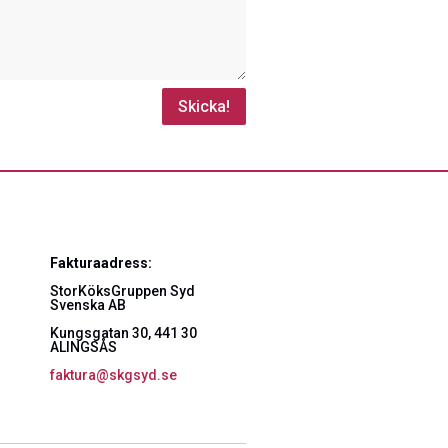
Skicka!
Fakturaadress:
StorKöksGruppen Syd
Svenska AB
Kungsgatan 30, 441 30
ALINGSÅS
faktura@skgsyd.se