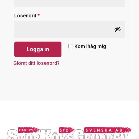
Obligatoriskt
Lösenord
*
Kom ihåg mig
Logga in
Glömt ditt lösenord?