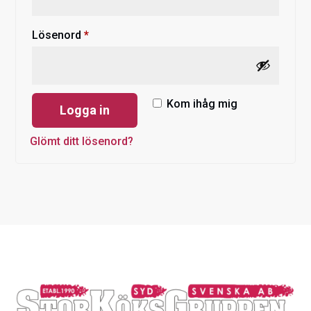
Obligatoriskt
Lösenord
*
Kom ihåg mig
Logga in
Glömt ditt lösenord?