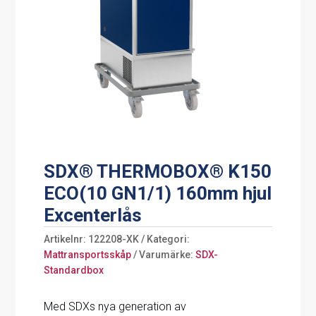
SDX® THERMOBOX® K150
ECO(10 GN1/1) 160mm hjul
Excenterlås
Artikelnr:
122208-XK
Kategori:
Mattransportsskåp
Varumärke:
SDX-
Standardbox
Med SDXs nya generation av