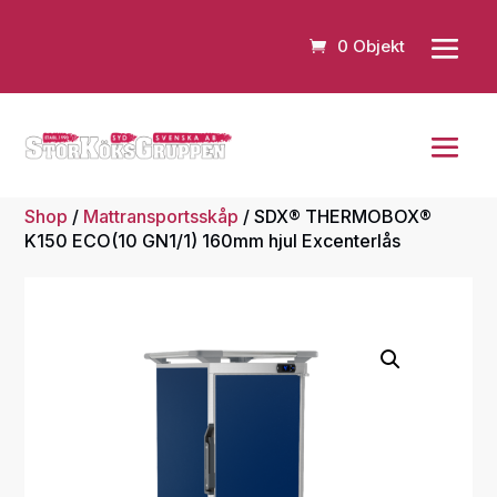
0 Objekt
Shop
/
Mattransportsskåp
/ SDX® THERMOBOX®
K150 ECO(10 GN1/1) 160mm hjul Excenterlås