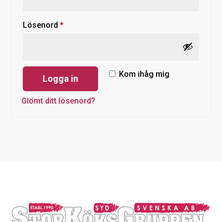
Obligatoriskt
Lösenord
*
Kom ihåg mig
Logga in
Glömt ditt lösenord?