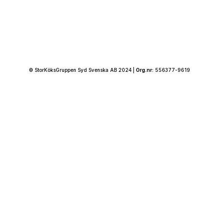
© StorKöksGruppen Syd Svenska AB 2024 |
Org.nr:
556377-9619