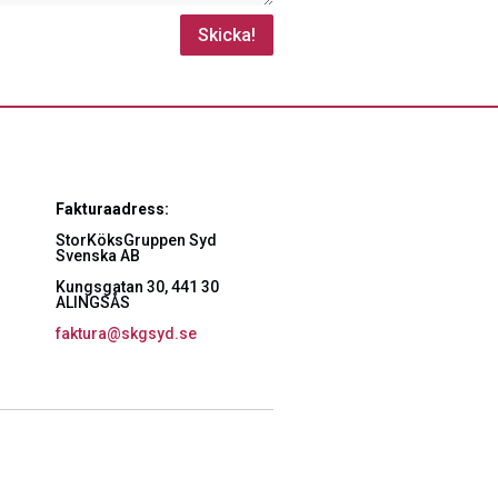
Skicka!
Fakturaadress:
StorKöksGruppen Syd
Svenska AB
Kungsgatan 30, 441 30
ALINGSÅS
faktura@skgsyd.se