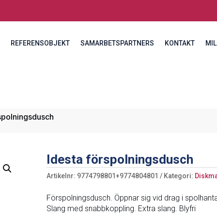
REFERENSOBJEKT
SAMARBETSPARTNERS
KONTAKT
MIL
rspolningsdusch
Idesta förspolningsdusch
Artikelnr:
9774798801+9774804801
Kategori:
Diskma
Förspolningsdusch. Öppnar sig vid drag i spolhanta
Slang med snabbkoppling. Extra slang. Blyfri