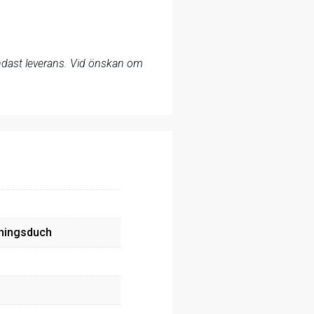
 endast leverans. Vid önskan om
.
olningsduch