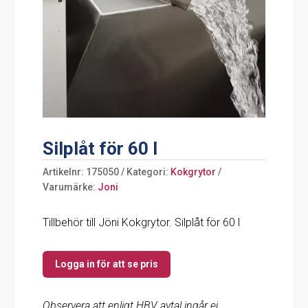
Silplåt för 60 l
Artikelnr:
175050
Kategori:
Kokgrytor
Varumärke:
Joni
Tillbehör till Jöni Kokgrytor. Silplåt för 60 l
Logga in för att se pris
Observera att enligt HBV avtal ingår ej