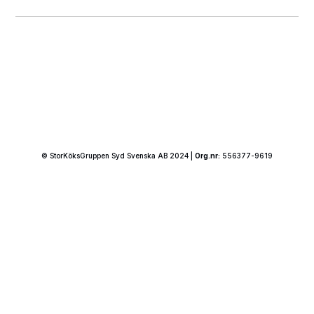
© StorKöksGruppen Syd Svenska AB 2024 |
Org.nr:
556377-9619