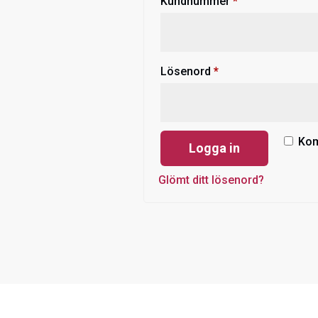
Obligatoriskt
Kundnummer
*
Obligatoriskt
Lösenord
*
Kom
Logga in
Glömt ditt lösenord?