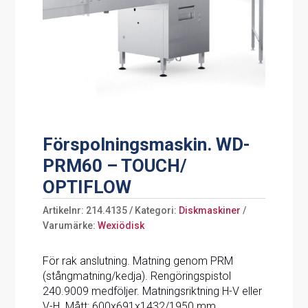
Förspolningsmaskin. WD-
PRM60 – TOUCH/
OPTIFLOW
Artikelnr:
214.4135
Kategori:
Diskmaskiner
Varumärke:
Wexiödisk
För rak anslutning. Matning genom PRM
(stångmatning/kedja). Rengöringspistol
240.9009 medföljer. Matningsriktning H-V eller
V-H. Mått: 600x691x1432/1950 mm