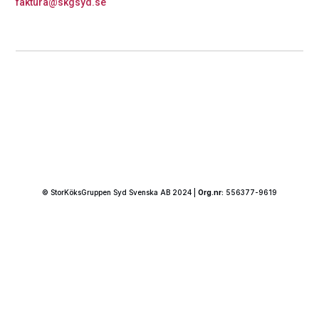
faktura@skgsyd.se
© StorKöksGruppen Syd Svenska AB 2024 |
Org.nr:
556377-9619