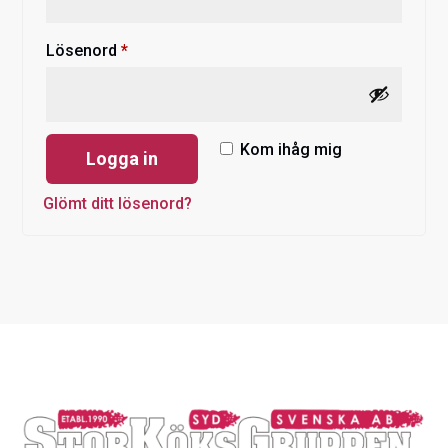
Obligatoriskt
Lösenord
*
Kom ihåg mig
Logga in
Glömt ditt lösenord?