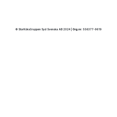
© StorKöksGruppen Syd Svenska AB 2024 |
Org.nr:
556377-9619