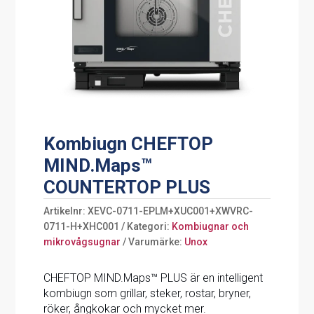
Kombiugn CHEFTOP
MIND.Maps™
COUNTERTOP PLUS
Artikelnr:
XEVC-0711-EPLM+XUC001+XWVRC-
0711-H+XHC001
Kategori:
Kombiugnar och
mikrovågsugnar
Varumärke:
Unox
CHEFTOP MIND.Maps™ PLUS är en intelligent
kombiugn som grillar, steker, rostar, bryner,
röker, ångkokar och mycket mer.