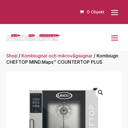
0 Objekt
Shop
/
Kombiugnar och mikrovågsugnar
/ Kombiugn
CHEFTOP MIND.Maps™ COUNTERTOP PLUS