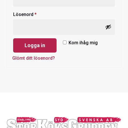
Obligatoriskt
Lösenord
*
Kom ihåg mig
Logga in
Glömt ditt lösenord?