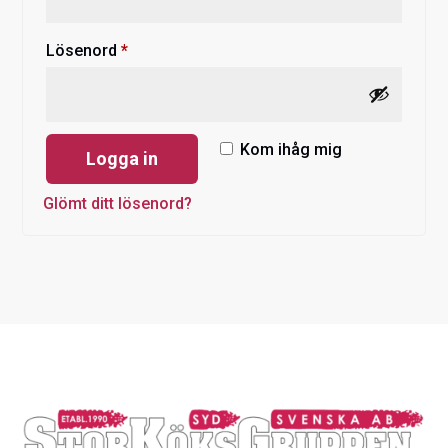
Obligatoriskt
Lösenord
*
Kom ihåg mig
Logga in
Glömt ditt lösenord?