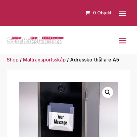
0 Objekt
Shop
/
Mattransportsskåp
/ Adresskorthållare A5