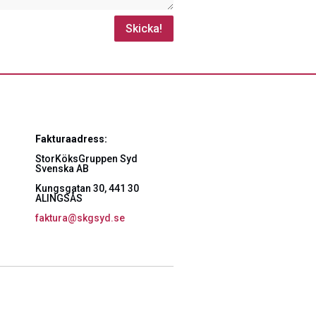
Skicka!
Fakturaadress:
StorKöksGruppen Syd
Svenska AB
Kungsgatan 30, 441 30
ALINGSÅS
faktura@skgsyd.se