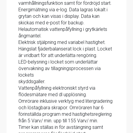
varmhållningsfunktion samt för fördröjd start.
Energimätning via e-log. Data lagras lokalt i
grytan och kan visas i display. Data kan
skickas med e-post för backup.
Helautomatisk vattenpåfyllning i grytkärlets
ångmantel.
Elektrisk stjälpning med variabel hastighet.
Hängslat fjäderbalanserat lock i plast. Locket
är vridbart för att underlätta rengöring.
LED-belysning i locket som underlättar
övervakning av tillagningsprocessen via
lockets
skyddsgaller.
Vattenpåfyllning elektroniskt styrd via
flödesmätare med dl upplösning.
Omrörare inklusive verktyg med litergradering
och löstagbara skrapor. Omröraren har 6
förinställda program med hastighetsreglering
från 5 Varv/ min. upp till 155 Varv/ min.
Timer kan ställas in för avstängning samt