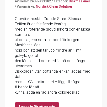
Artikelnr:
24097+23182
Kategori:
Diskmaskiner
Varumärke:
Nordisk Clean Solution
Grovdiskmaskin. Granule Smart Standard
Edition är en fristående lösning
med en roterande grovdiskkorg och en lucka
som fälls
ut och agerar som lastbord för korgen.
Maskinens låga
höjd och att den tar upp mindre än 1 m²
golvyta gör att
den får plats till och med i små och trånga
utrymmen.
Diskkorgen utan bottengaller kan laddas med
det
mesta i GN-sortimentet – lägg till några
tillbehör för att
kunna ladda en rad andra köksredskap.
Logga in för att se pris