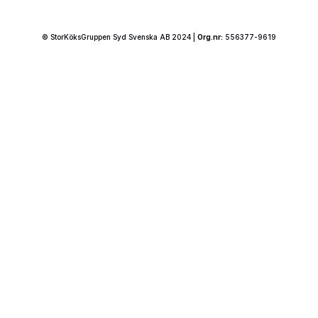
© StorKöksGruppen Syd Svenska AB 2024 |
Org.nr:
556377-9619