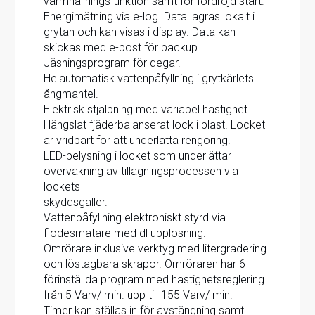
varmhållningsfunktion samt för fördröjd start.
Energimätning via e-log. Data lagras lokalt i
grytan och kan visas i display. Data kan
skickas med e-post för backup.
Jäsningsprogram för degar.
Helautomatisk vattenpåfyllning i grytkärlets
ångmantel.
Elektrisk stjälpning med variabel hastighet.
Hängslat fjäderbalanserat lock i plast. Locket
är vridbart för att underlätta rengöring.
LED-belysning i locket som underlättar
övervakning av tillagningsprocessen via
lockets
skyddsgaller.
Vattenpåfyllning elektroniskt styrd via
flödesmätare med dl upplösning.
Omrörare inklusive verktyg med litergradering
och löstagbara skrapor. Omröraren har 6
förinställda program med hastighetsreglering
från 5 Varv/ min. upp till 155 Varv/ min.
Timer kan ställas in för avstängning samt