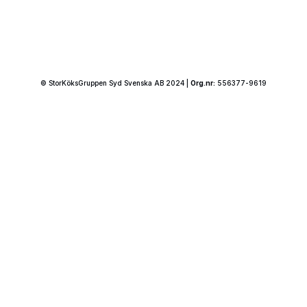
© StorKöksGruppen Syd Svenska AB 2024 |
Org.nr:
556377-9619