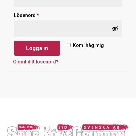
Obligatoriskt
Lösenord
*
Kom ihåg mig
Logga in
Glömt ditt lösenord?