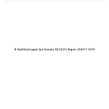
© StorKöksGruppen Syd Svenska AB 2024 |
Org.nr:
556377-9619