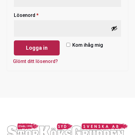
Obligatoriskt
Lösenord
*
Kom ihåg mig
Logga in
Glömt ditt lösenord?