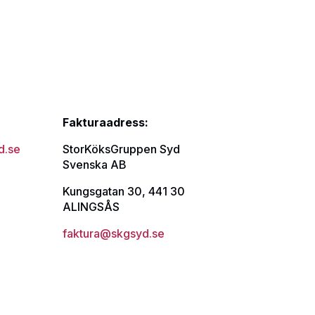
Fakturaadress:
d.se
StorKöksGruppen Syd
Svenska AB
Kungsgatan 30, 441 30
ALINGSÅS
faktura@skgsyd.se