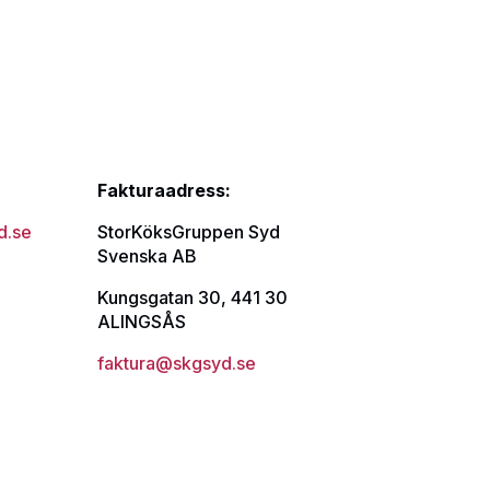
Fakturaadress:
d.se
StorKöksGruppen Syd
Svenska AB
Kungsgatan 30, 441 30
ALINGSÅS
faktura@skgsyd.se