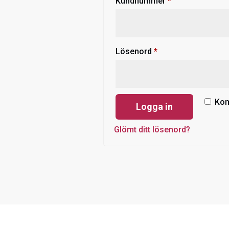
Obligatoriskt
Kundnummer
*
Obligatoriskt
Lösenord
*
Kom
Logga in
Glömt ditt lösenord?