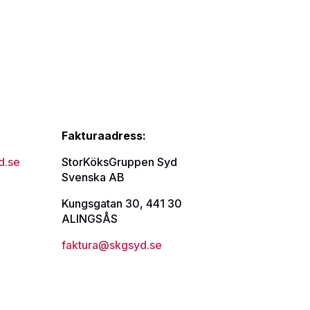
Fakturaadress:
d.se
StorKöksGruppen Syd
Svenska AB
Kungsgatan 30, 441 30
ALINGSÅS
faktura@skgsyd.se