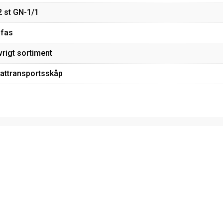
2 st GN-1/1
-fas
vrigt sortiment
attransportsskåp