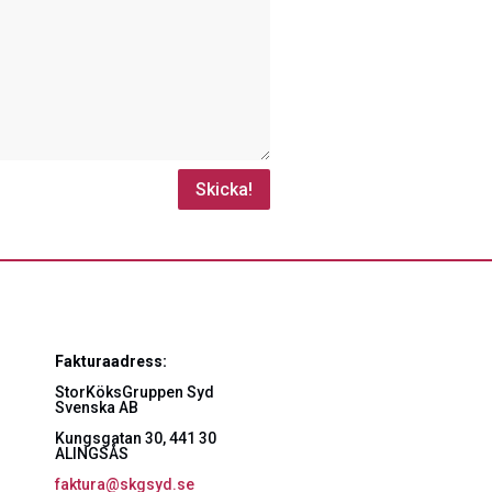
Skicka!
Fakturaadress:
StorKöksGruppen Syd
Svenska AB
Kungsgatan 30, 441 30
ALINGSÅS
faktura@skgsyd.se