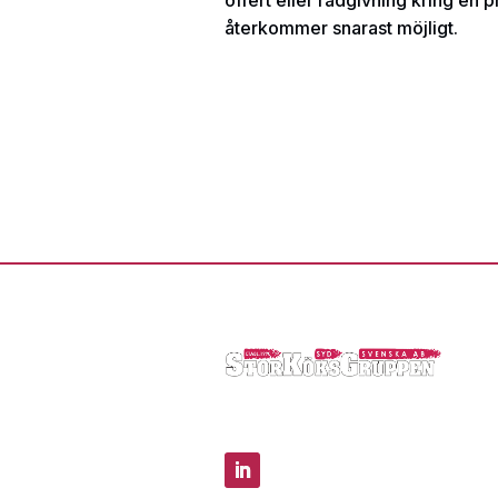
offert eller rådgivning kring en p
återkommer snarast möjligt.