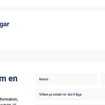
gar
om en
nformation,