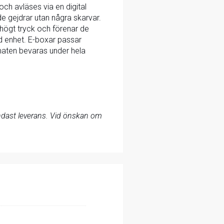
ch avläses via en digital
ade gejdrar utan några skarvar.
högt tryck och förenar de
rad enhet. E-boxar passar
 maten bevaras under hela
 endast leverans. Vid önskan om
.