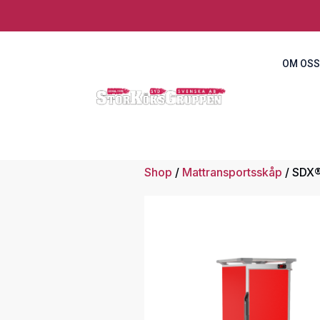
OM OSS
Shop
/
Mattransportsskåp
/ SDX®