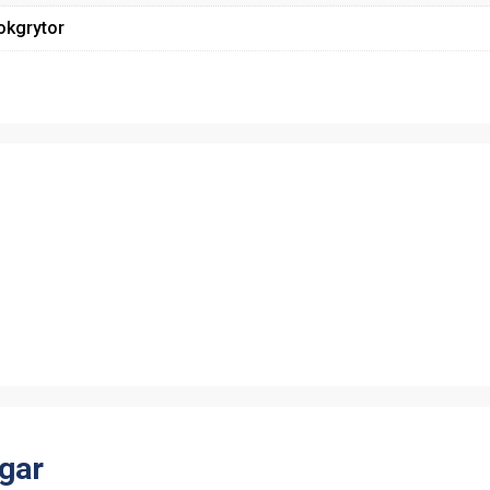
okgrytor
gar