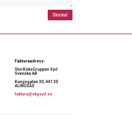
Skicka!
Fakturaadress:
StorKöksGruppen Syd
Svenska AB
Kungsgatan 30, 441 30
ALINGSÅS
faktura@skgsyd.se