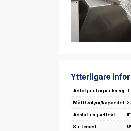
Ytterligare info
Antal per förpackning
1
Mått/volym/kapacitet
20
Anslutningseffekt
In
Sortiment
Ö