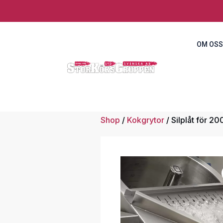
OM OSS
Shop
/
Kokgrytor
/ Silplåt för 200