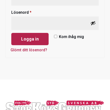
Obligatoriskt
Lösenord
*
Kom ihåg mig
Logga in
Glömt ditt lösenord?