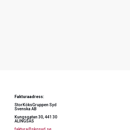
Fakturaadress:
StorKöksGruppen Syd
Svenska AB
Kungsgatan 30, 441 30
ALINGSÅS
faktura@skgsyd.se