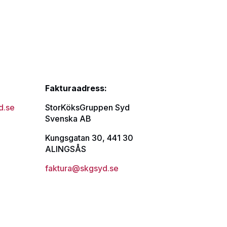
Fakturaadress:
d.se
StorKöksGruppen Syd
Svenska AB
Kungsgatan 30, 441 30
ALINGSÅS
faktura@skgsyd.se