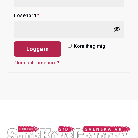
Obligatoriskt
Lösenord
*
Kom ihåg mig
Logga in
Glömt ditt lösenord?