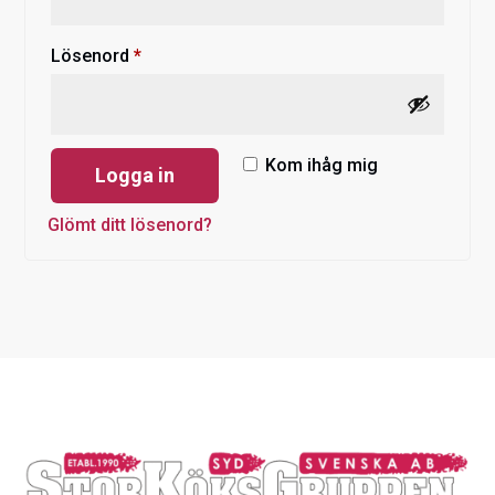
Obligatoriskt
Lösenord
*
Kom ihåg mig
Logga in
Glömt ditt lösenord?