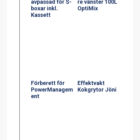
avpassad för S-
re vänster 100L
boxar inkl.
OptiMix
Kassett
Förberett för
Effektvakt
PowerManagem
Kokgrytor Jöni
ent