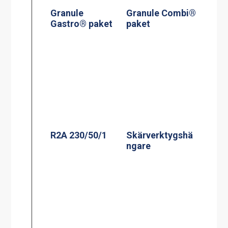
Granule
Granule Combi®
Gastro® paket
paket
R2A 230/50/1
Skärverktygshä
ngare