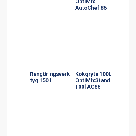
OptiMix
AutoChef 86
Rengöringsverk
Kokgryta 100L
tyg 150 l
OptiMixStand
100l AC86