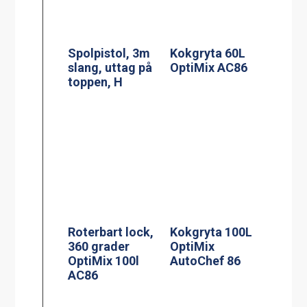
Spolpistol, 3m
Kokgryta 60L
slang, uttag på
OptiMix AC86
toppen, H
Roterbart lock,
Kokgryta 100L
360 grader
OptiMix
OptiMix 100l
AutoChef 86
AC86