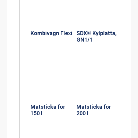
Kombivagn Flexi
SDX® Kylplatta,
GN1/1
Mätsticka för
Mätsticka för
150 l
200 l