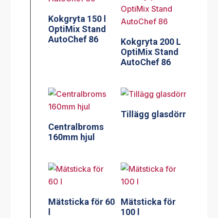
Kokgryta 150 l
OptiMix Stand
AutoChef 86
Kokgryta 200 L
OptiMix Stand
AutoChef 86
Tillägg glasdörr
Centralbroms
160mm hjul
Mätsticka för 60
Mätsticka för
l
100 l