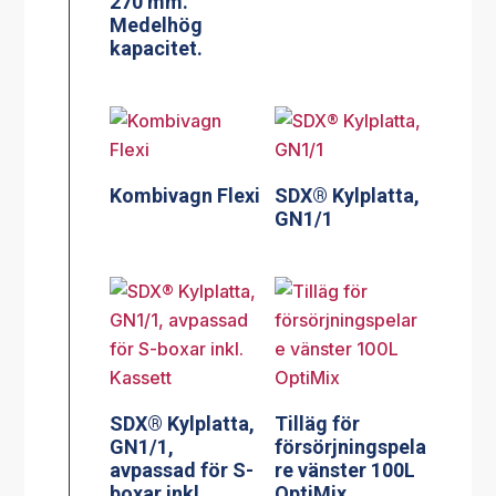
270 mm.
Medelhög
kapacitet.
Kombivagn Flexi
SDX® Kylplatta,
GN1/1
SDX® Kylplatta,
Tilläg för
GN1/1,
försörjningspela
avpassad för S-
re vänster 100L
boxar inkl.
OptiMix