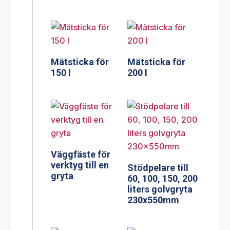
Mätsticka för
Mätsticka för
150 l
200 l
Väggfäste för
verktyg till en
Stödpelare till
gryta
60, 100, 150, 200
liters golvgryta
230x550mm