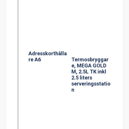
Adresskorthålla
re A6
Termosbryggar
e, MEGA GOLD
M, 2.5L TK inkl
2.5 liters
serveringsstatio
n
Tallriksdispense
r max Ø 280
mm, ETD 240-20