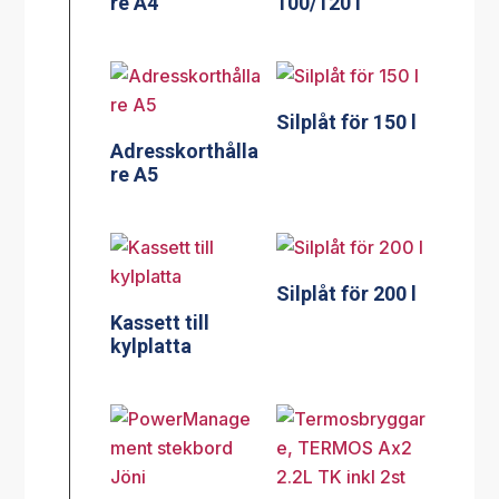
re A4
100/120 l
Silplåt för 150 l
Adresskorthålla
re A5
Silplåt för 200 l
Kassett till
kylplatta