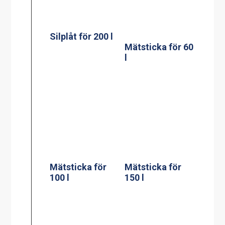
Mätsticka för
Mätsticka för
100 l
150 l
Mätsticka för
Väggfäste för
200 l
verktyg till en
gryta