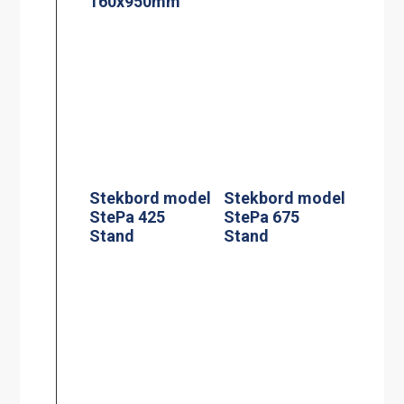
Stekbord model
Stekbord model
StePa 425
StePa 675
Stand
Stand
Rengöringsverk
Extra Handtag
tyg 200 l
sats om 2
Silplåt för 60 l
Adresskorthålla