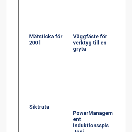
Siktruta
PowerManagem
ent
induktionsspis
Jöni
Induktionsspis
Centralbroms
modell CtIS4
160mm Hjul