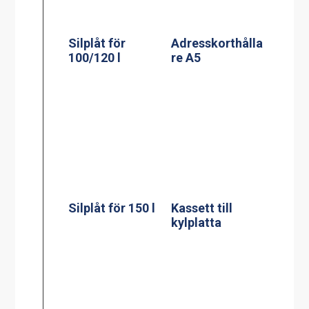
Silplåt för 150 l
Kassett till
kylplatta
Silplåt för 200 l
Mätsticka för 60
l