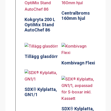
160mm hjul
Kokgryta 200 L
OptiMix Stand
AutoChef 86
Tillägg glasdörr
Kombivagn Flexi
SDX® Kylplatta,
GN1/1
SDX® Kylplatta,
GN1/1,
avpassad för S-
boxar inkl.