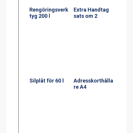
re A4
Silplåt för
Adresskorthålla
100/120 l
re A5