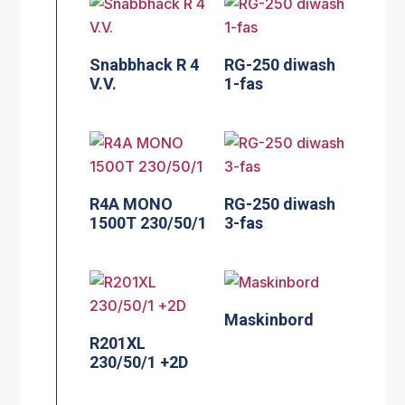
Snabbhack R 4
RG-250 diwash
V.V.
1-fas
R4A MONO
RG-250 diwash
1500T 230/50/1
3-fas
Maskinbord
R201XL
230/50/1 +2D