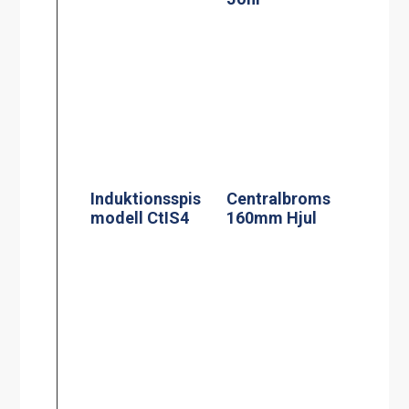
Termosbryggar
Kaffebryggare,
e, TERMOS M
M-1, 1.8L TK
2.2L TK inkl 2.2
inkl 1 kanna
liters rostfri
termos