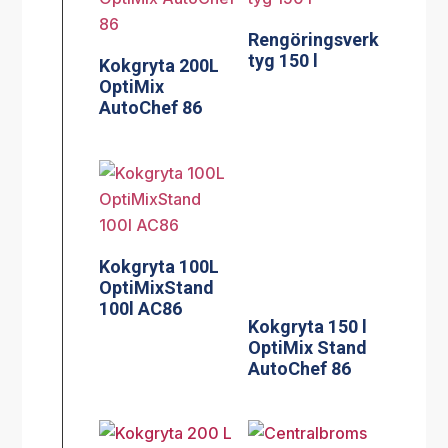
Rengöringsverk
tyg 150 l
Kokgryta 200L
OptiMix
AutoChef 86
Kokgryta 100L
Kokgryta 150 l
OptiMixStand
OptiMix Stand
100l AC86
AutoChef 86
Centralbroms