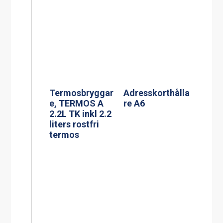
Termosbryggar
PowerManagem
e, MEGA GOLD
ent stekbord
M, 2.5L TK inkl
Jöni
2.5 liters
serveringsstatio
n
Termosbryggar
Effektvakt
e, TERMOS Ax2
stekbord Jöni