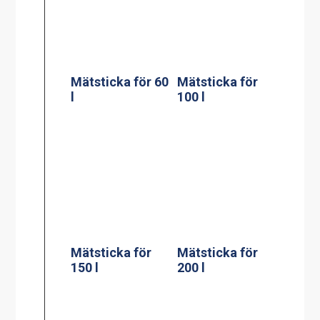
Väggfäste för
Stödpelare till
verktyg till en
60, 100, 150, 200
gryta
liters golvgryta
230x550mm
PowerManagem