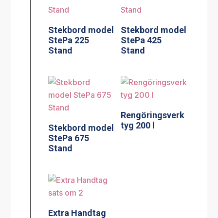
Stekbord model
Stekbord model
StePa 225
StePa 425
Stand
Stand
Rengöringsverk
tyg 200 l
Stekbord model
StePa 675
Stand
Silplåt för 60 l
Extra Handtag