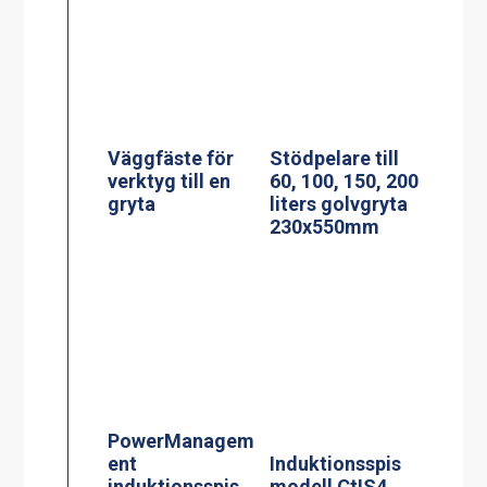
ent
Induktionsspis
induktionsspis
modell CtIS4
Jöni
Centralbroms
Termosbryggar
160mm Hjul
e, TERMOS M
2.2L TK inkl 2.2
liters rostfri
termos