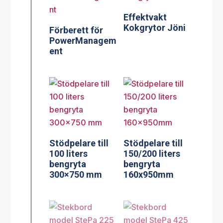
Effektvakt
Kokgrytor Jöni
Förberett för
PowerManagem
ent
Stödpelare till
Stödpelare till
100 liters
150/200 liters
bengryta
bengryta
300×750 mm
160x950mm