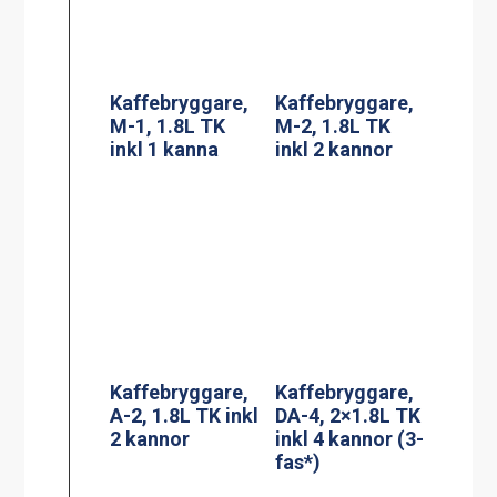
fas*)
Termosbryggar
Adresskorthålla
e, TERMOS A
re A6
2.2L TK inkl 2.2
liters rostfri
termos