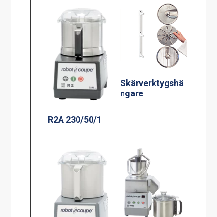
Skärverktygshä
ngare
R2A 230/50/1