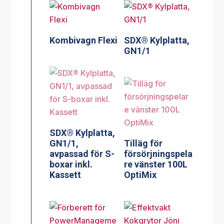
Kombivagn Flexi
SDX® Kylplatta,
GN1/1
SDX® Kylplatta,
GN1/1,
Tilläg för
avpassad för S-
försörjningspela
boxar inkl.
re vänster 100L
Kassett
OptiMix