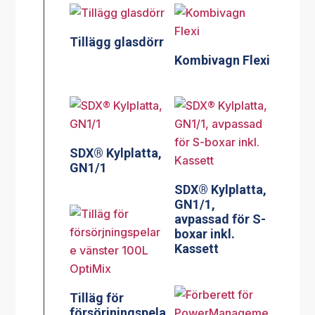
Tillägg glasdörr
Kombivagn Flexi
SDX® Kylplatta,
GN1/1
SDX® Kylplatta,
GN1/1,
avpassad för S-
boxar inkl.
Kassett
Tilläg för
försörjningspela