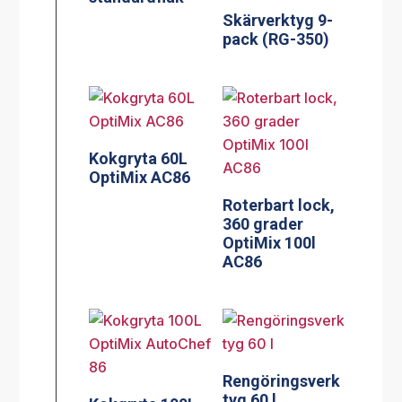
Skärverktyg 9-
pack (RG-350)
Kokgryta 60L
OptiMix AC86
Roterbart lock,
360 grader
OptiMix 100l
AC86
Rengöringsverk
tyg 60 l