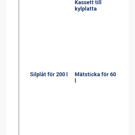
Kassett till
kylplatta
Silplåt för 200 l
Mätsticka för 60
l
Mätsticka för
100 l
Mätsticka för
150 l