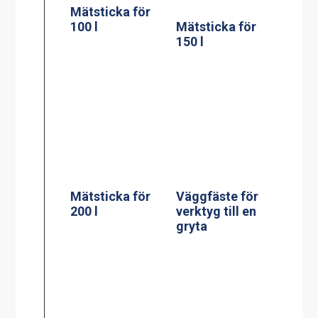
Mätsticka för
200 l
Väggfäste för
verktyg till en
gryta
Stödpelare till
Stödpelare till
60, 100, 150, 200
100 liters
liters golvgryta
bengryta
230x550mm
300×750 mm