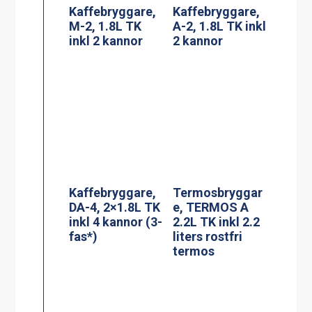
Kaffebryggare,
Termosbryggar
DA-4, 2×1.8L TK
e, TERMOS A
inkl 4 kannor (3-
2.2L TK inkl 2.2
fas*)
liters rostfri
termos
Adresskorthålla
Termosbryggar
re A6
e, MEGA GOLD
M, 2.5L TK inkl
2.5 liters
serveringsstatio
n