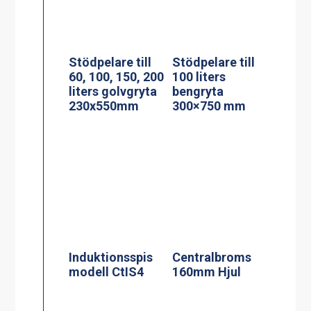
Induktionsspis
Centralbroms
modell CtIS4
160mm Hjul
Termosbryggar
Kaffebryggare,
e, TERMOS M
M-1, 1.8L TK
2.2L TK inkl 2.2
inkl 1 kanna
liters rostfri
termos