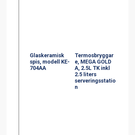
serveringsstatio
n
Spis, modell
Induktionsspis
MKM-2
modell IN 804RL