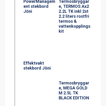
Effektvakt
stekbord Jöni
Termosbryggar
e, MEGA GOLD
M 2.5L TK
BLACK EDITION
Glaskeramisk
Termosbryggar
spis, modell KE-
e, MEGA GOLD
704AA
A, 2.5L TK inkl
2.5 liters