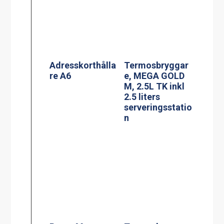
PowerManagem
Termosbryggar
ent stekbord
e, TERMOS Ax2
Jöni
2.2L TK inkl 2st
2.2 liters rostfri
termos &
vattenkopplings
kit