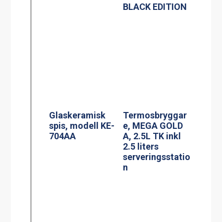
Spis, modell
Induktionsspis
MKM-2
modell IN 804RL
Siktruta
PowerManagem
ent
induktionsspis