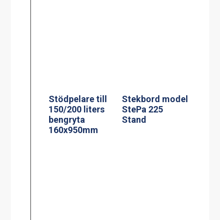
Stekbord model
Stekbord model
StePa 425
StePa 675
Stand
Stand
Rengöringsverk
Extra Handtag
tyg 200 l
sats om 2