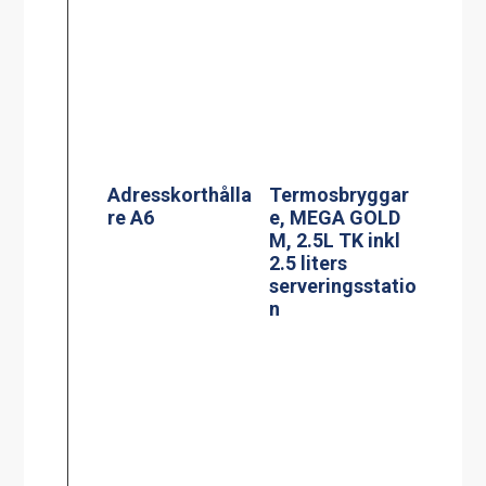
PowerManagem
Termosbryggar
ent stekbord
e, TERMOS Ax2
Jöni
2.2L TK inkl 2st
2.2 liters rostfri
termos &
vattenkopplings
kit
Effektvakt
stekbord Jöni
Termosbryggar