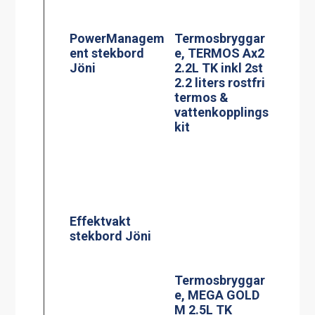
e, MEGA GOLD
M 2.5L TK
BLACK EDITION
Glaskeramisk
Termosbryggar
spis, modell KE-
e, MEGA GOLD
704AA
A, 2.5L TK inkl
2.5 liters
serveringsstatio
n