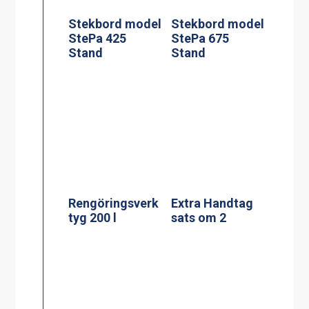
Silplåt för 60 l
Adresskorthålla
re A4
Kaffebryggare,
DA-4, 2×1.8L TK
Termosbryggar
inkl 4 kannor (3-
e, TERMOS A
fas*)
2.2L TK inkl 2.2
liters rostfri