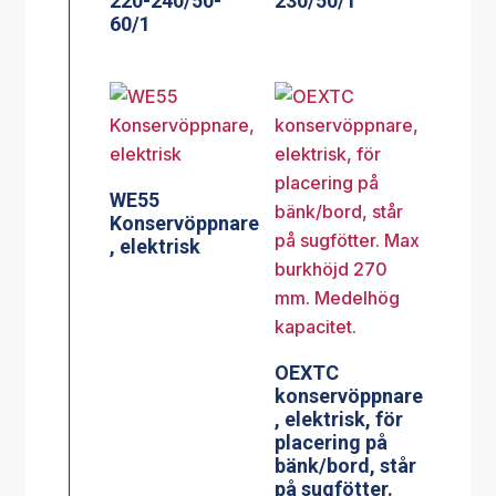
220-240/50-
230/50/1
60/1
WE55
Konservöppnare
, elektrisk
OEXTC
konservöppnare
, elektrisk, för
placering på
bänk/bord, står
på sugfötter.