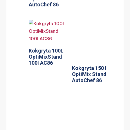
AutoChef 86
Kokgryta 100L
Kokgryta 150 l
OptiMixStand
OptiMix Stand
100l AC86
AutoChef 86
Silplåt för
Adresskorthålla
100/120 l
re A5