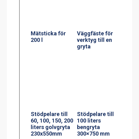
liters golvgryta
bengryta
230x550mm
300×750 mm
Stödpelare till
Stekbord model
150/200 liters
StePa 225
bengryta
Stand
160x950mm