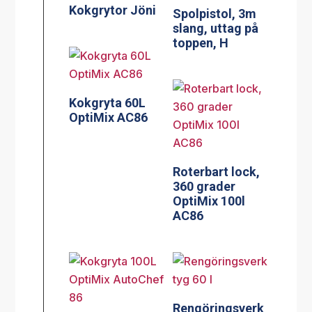
Kokgrytor Jöni
Spolpistol, 3m
slang, uttag på
toppen, H
Kokgryta 60L
OptiMix AC86
Roterbart lock,
360 grader
OptiMix 100l
AC86
Rengöringsverk