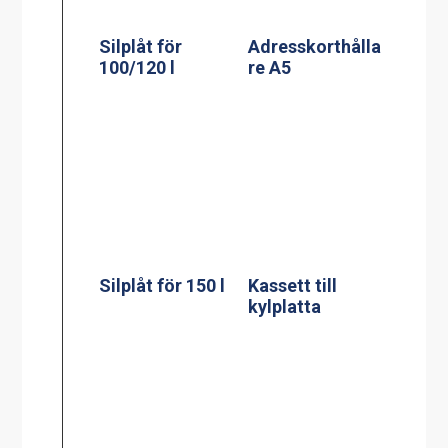
Silplåt för 150 l
Kassett till
kylplatta
Silplåt för 200 l
Mätsticka för 60
l
Mätsticka för
Mätsticka för
100 l
150 l