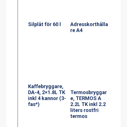
termos
Adresskorthålla
Termosbryggar
re A6
e, MEGA GOLD
M, 2.5L TK inkl
2.5 liters
serveringsstatio
n