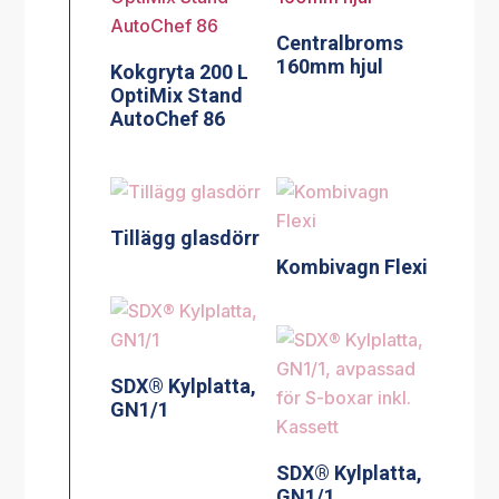
Centralbroms
160mm hjul
Kokgryta 200 L
OptiMix Stand
AutoChef 86
Tillägg glasdörr
Kombivagn Flexi
SDX® Kylplatta,
GN1/1
SDX® Kylplatta,
GN1/1,