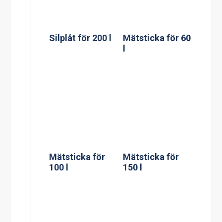
Mätsticka för
200 l
Väggfäste för
verktyg till en
gryta
Stödpelare till
Stödpelare till
60, 100, 150, 200
100 liters